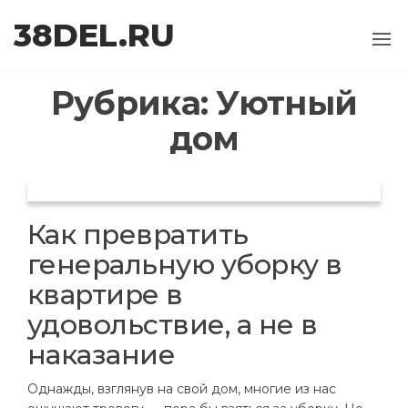
Перейти
38DEL.RU
к
содержимому
Рубрика:
Уютный
дом
Как превратить
генеральную уборку в
квартире в
удовольствие, а не в
наказание
Однажды, взглянув на свой дом, многие из нас